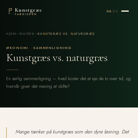
Kunstgræs
|
DA
EN
FABRIKKEN
HJEM
GUIDES
KUNSTGRÆS VS. NATURGRÆS
ØKONOMI · SAMMENLIGNING
Kunstgræs vs. naturgræs
En ærlig sammenligning — hvad koster det at eje de to over tid, og
hvornår giver det mening at skifte?
Mange tænker på kunstgræs som den dyre løsning. Det