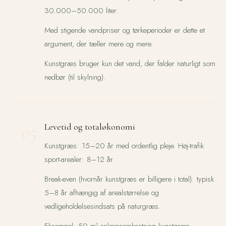
30.000–50.000 liter.
Med stigende vandpriser og tørkeperioder er dette et
argument, der tæller mere og mere.
Kunstgræs bruger kun det vand, der falder naturligt som
nedbør (til skylning).
05
Levetid og totaløkonomi
Kunstgræs: 15–20 år med ordentlig pleje. Høj-trafik
sport-arealer: 8–12 år.
Break-even (hvornår kunstgræs er billigere i total): typisk
5–8 år afhængig af arealstørrelse og
vedligeholdelsesindsats på naturgræs.