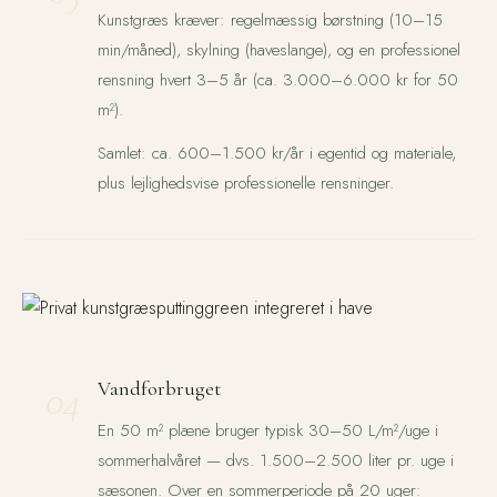
Kunstgræs kræver: regelmæssig børstning (10–15
min/måned), skylning (haveslange), og en professionel
rensning hvert 3–5 år (ca. 3.000–6.000 kr for 50
m²).
Samlet: ca. 600–1.500 kr/år i egentid og materiale,
plus lejlighedsvise professionelle rensninger.
04
Vandforbruget
En 50 m² plæne bruger typisk 30–50 L/m²/uge i
sommerhalvåret — dvs. 1.500–2.500 liter pr. uge i
sæsonen. Over en sommerperiode på 20 uger: