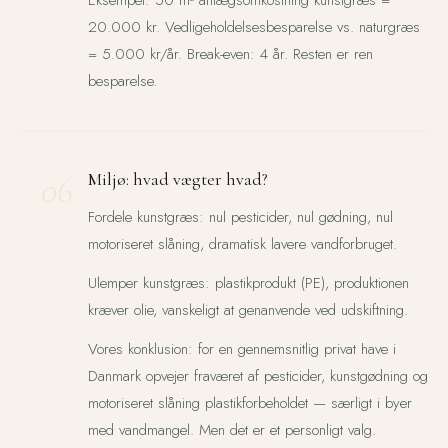
Eksempel: 50 m² anlægsomkostning kunstgræs =
20.000 kr. Vedligeholdelsesbesparelse vs. naturgræs
= 5.000 kr/år. Break-even: 4 år. Resten er ren
besparelse.
06
Miljø: hvad vægter hvad?
Fordele kunstgræs: nul pesticider, nul gødning, nul
motoriseret slåning, dramatisk lavere vandforbruget.
Ulemper kunstgræs: plastikprodukt (PE), produktionen
kræver olie, vanskeligt at genanvende ved udskiftning.
Vores konklusion: for en gennemsnitlig privat have i
Danmark opvejer fraværet af pesticider, kunstgødning og
motoriseret slåning plastikforbeholdet — særligt i byer
med vandmangel. Men det er et personligt valg.