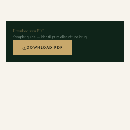
Download som PDF
Komplet guide — klar til print eller offline brug
DOWNLOAD PDF
Vælg den rigtige kunstgræstype