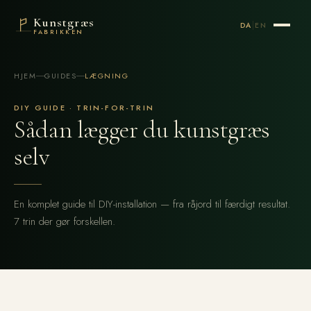
Kunstgræs
|
DA
EN
FABRIKKEN
HJEM
GUIDES
LÆGNING
DIY GUIDE · TRIN-FOR-TRIN
Sådan lægger du kunstgræs
selv
En komplet guide til DIY-installation — fra råjord til færdigt resultat.
7 trin der gør forskellen.