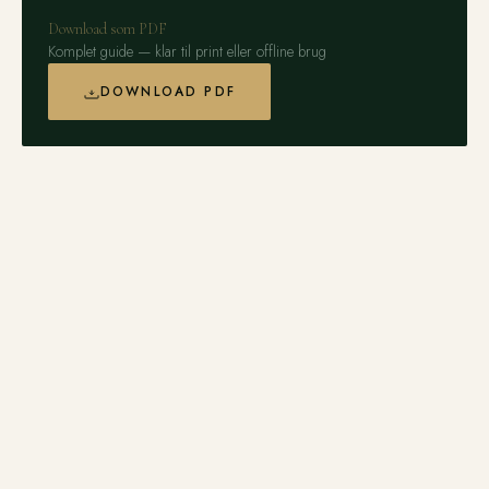
Download som PDF
Komplet guide — klar til print eller offline brug
DOWNLOAD PDF
Det bedste underlag til en puttinggreen
Vedligehold af kunstgræs