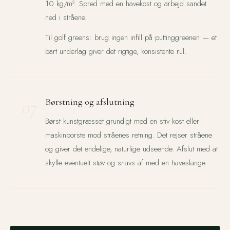
10 kg/m². Spred med en havekost og arbejd sandet
ned i stråene.
Til golf greens: brug ingen infill på puttinggreenen — et
bart underlag giver det rigtige, konsistente rul.
07
Børstning og afslutning
Børst kunstgræsset grundigt med en stiv kost eller
maskinborste mod stråenes retning. Det rejser stråene
og giver det endelige, naturlige udseende. Afslut med at
skylle eventuelt støv og snavs af med en haveslange.