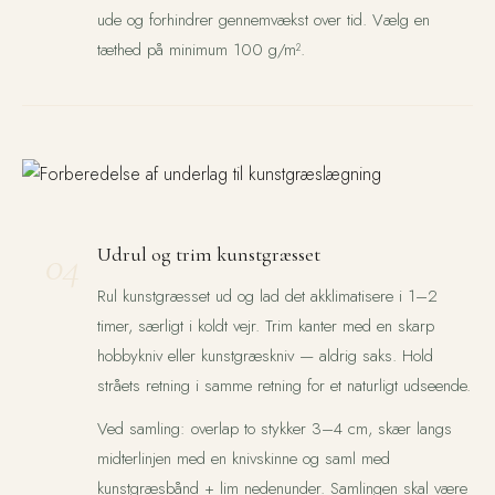
ude og forhindrer gennemvækst over tid. Vælg en
tæthed på minimum 100 g/m².
04
Udrul og trim kunstgræsset
Rul kunstgræsset ud og lad det akklimatisere i 1–2
timer, særligt i koldt vejr. Trim kanter med en skarp
hobbykniv eller kunstgræskniv — aldrig saks. Hold
stråets retning i samme retning for et naturligt udseende.
Ved samling: overlap to stykker 3–4 cm, skær langs
midterlinjen med en knivskinne og saml med
kunstgræsbånd + lim nedenunder. Samlingen skal være