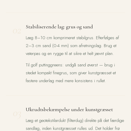
02
Stabiliserende lag: grus og sand
Læg 8–10 cm komprimeret stabilgrus. Efterfølges af
2–3 cm sand (0-4 mm) som afretningslag. Brug et
vaterpas og en rygge til at sikre et helt jævnt plan.
Til golf puttinggreens: undgå sand øverst — brug i
stedet kompakt finegrus, som giver kunstgræsset et
fastere underlag med mere konsistens i rullet.
03
Ukrudtsbekæmpelse under kunstgræsset
Læg et geotekstilardukt (filterdug) direkte på det færdige
sandlag, inden kunstgræsset rulles ud. Det holder frø