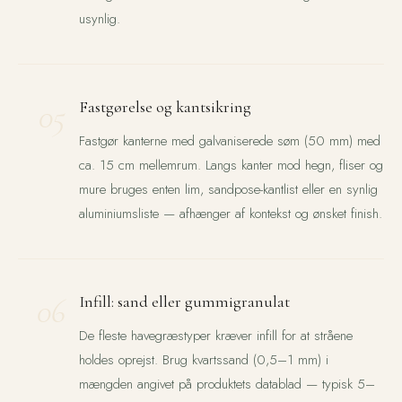
usynlig.
05
Fastgørelse og kantsikring
Fastgør kanterne med galvaniserede søm (50 mm) med
ca. 15 cm mellemrum. Langs kanter mod hegn, fliser og
mure bruges enten lim, sandpose-kantlist eller en synlig
aluminiumsliste — afhænger af kontekst og ønsket finish.
06
Infill: sand eller gummigranulat
De fleste havegræstyper kræver infill for at stråene
holdes oprejst. Brug kvartssand (0,5–1 mm) i
mængden angivet på produktets datablad — typisk 5–