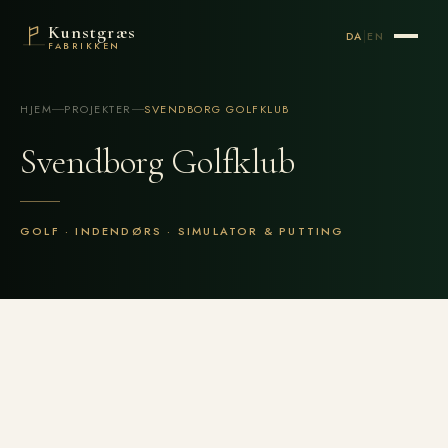
Kunstgræs
|
DA
EN
FABRIKKEN
HJEM
PROJEKTER
SVENDBORG GOLFKLUB
Svendborg Golfklub
GOLF · INDENDØRS · SIMULATOR & PUTTING