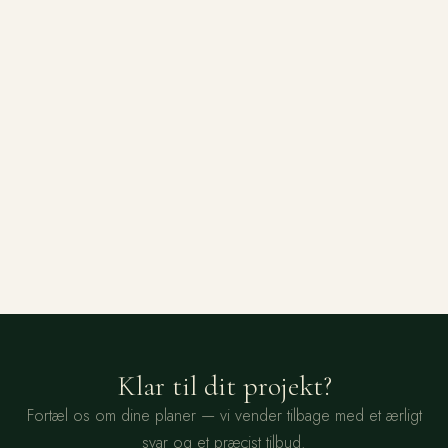
FÅ ET TILBUD
← ALLE PROJEKTER
Klar til dit projekt?
Fortæl os om dine planer — vi vender tilbage med et ærligt
svar og et præcist tilbud.