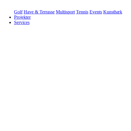
Golf
Have & Terrasse
Multisport
Tennis
Events
Kunsthæk
Projekter
Services