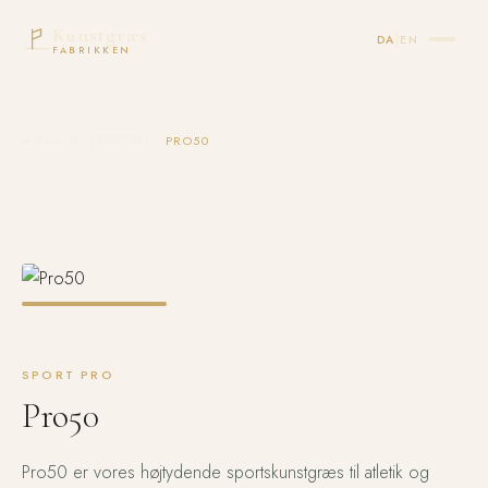
Kunstgræs
|
DA
EN
FABRIKKEN
HJEM
MULTISPORT
PRO50
SPORT PRO
Pro50
Pro50 er vores højtydende sportskunstgræs til atletik og