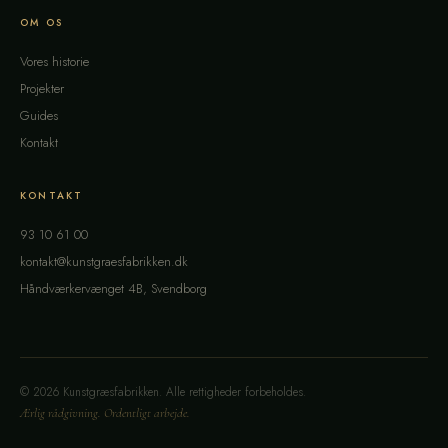
OM OS
Vores historie
Projekter
Guides
Kontakt
KONTAKT
93 10 61 00
kontakt@kunstgraesfabrikken.dk
Håndværkervænget 4B, Svendborg
© 2026 Kunstgræsfabrikken. Alle rettigheder forbeholdes.
Ærlig rådgivning. Ordentligt arbejde.