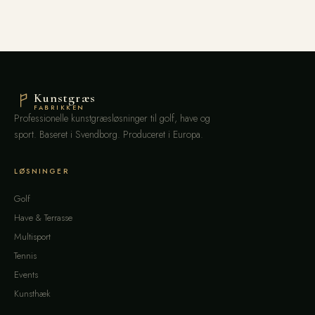
Kunstgræs
FABRIKKEN
Professionelle kunstgræsløsninger til golf, have og
sport. Baseret i Svendborg. Produceret i Europa.
LØSNINGER
Golf
Have & Terrasse
Multisport
Tennis
Events
Kunsthæk