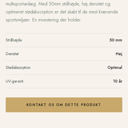
multisport-anlæg. Med 50mm stråhøjde, høj densitet og
optimeret stødabsorption er det skabt til de mest krævende
sportsmiljøer. En investering der holder.
Stråhøjde
50 mm
Densitet
Høj
Stødabsorption
Optimal
UV-garanti
10 år
KONTAKT OS OM DETTE PRODUKT