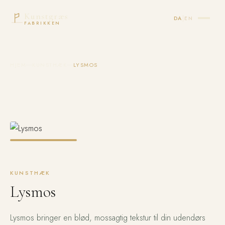
Kunstgræs
|
DA
EN
FABRIKKEN
HJEM
KUNSTHÆK
LYSMOS
KUNSTHÆK
Lysmos
Lysmos bringer en blød, mossagtig tekstur til din udendørs