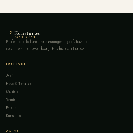
Kunstgræs
FABRIKKEN
Professionelle kunstgræsløsninger til golf, have og
sport. Baseret i Svendborg. Produceret i Europa.
LØSNINGER
Golf
Have & Terrasse
Multisport
Tennis
Events
Kunsthæk
OM OS