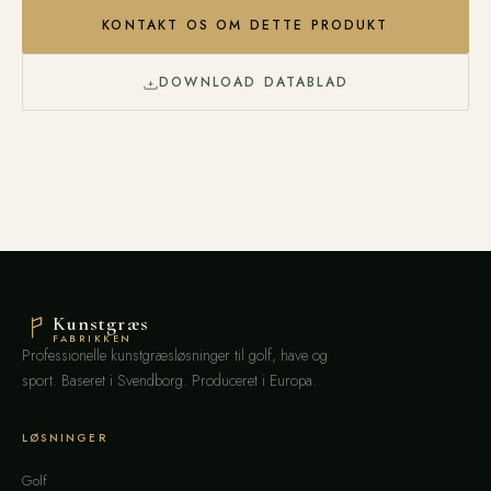
KONTAKT OS OM DETTE PRODUKT
DOWNLOAD DATABLAD
Kunstgræs
FABRIKKEN
Professionelle kunstgræsløsninger til golf, have og
sport. Baseret i Svendborg. Produceret i Europa.
LØSNINGER
Golf