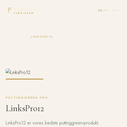
Kunstgræs
|
DA
EN
FABRIKKEN
HJEM
GOLF
LINKSPRO12
PUTTINGGREEN PRO
LinksPro12
LinksPro12 er vores bedste puttinggreen-produkt.