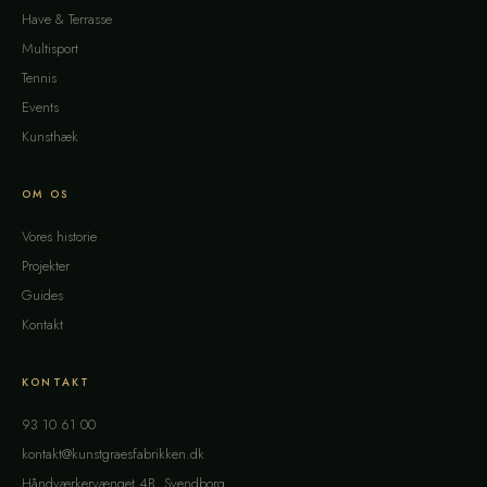
Have & Terrasse
Multisport
Tennis
Events
Kunsthæk
OM OS
Vores historie
Projekter
Guides
Kontakt
KONTAKT
93 10 61 00
kontakt@kunstgraesfabrikken.dk
Håndværkervænget 4B, Svendborg