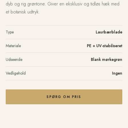
dyb og rig grøntone. Giver en eksklusiv og tidløs hæk med
et botanisk udtryk.
Type
Laurbærblade
Materiale
PE + UV-stabiliseret
Udseende
Blank mørkegrøn
Vedligehold
Ingen
SPØRG OM PRIS