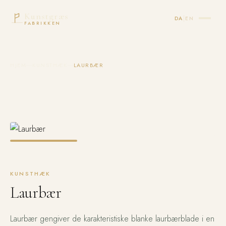
Kunstgræs
|
DA
EN
FABRIKKEN
HJEM
KUNSTHÆK
LAURBÆR
KUNSTHÆK
Laurbær
Laurbær gengiver de karakteristiske blanke laurbærblade i en