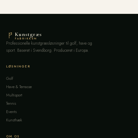
Kunstgræs
FABRIKKEN
Professionelle kunstgræsløsninger til golf, have og
sport. Baseret i Svendborg. Produceret i Europa.
LØSNINGER
Golf
Have & Terrasse
Multisport
Tennis
Events
Kunsthæk
OM OS