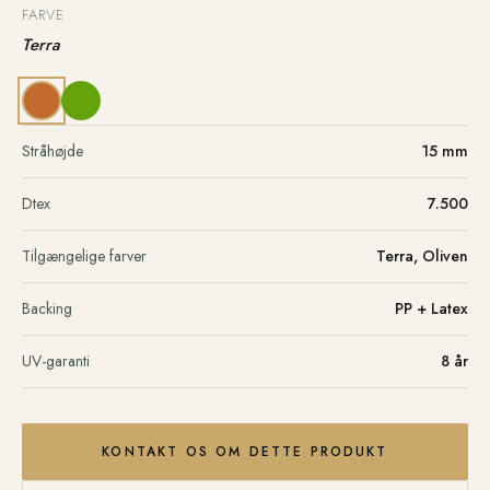
FARVE
Terra
Stråhøjde
15 mm
Dtex
7.500
Tilgængelige farver
Terra, Oliven
Backing
PP + Latex
UV-garanti
8 år
KONTAKT OS OM DETTE PRODUKT