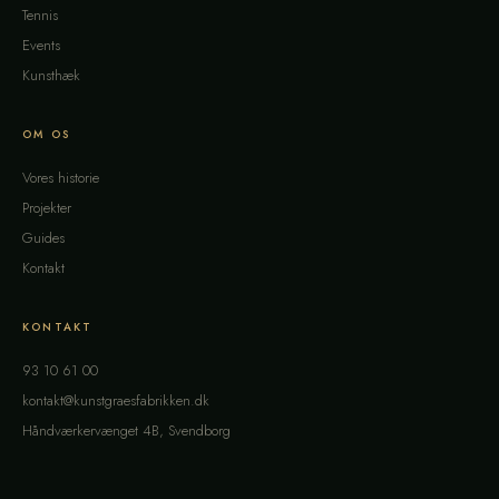
Tennis
Events
Kunsthæk
OM OS
Vores historie
Projekter
Guides
Kontakt
KONTAKT
93 10 61 00
kontakt@kunstgraesfabrikken.dk
Håndværkervænget 4B, Svendborg