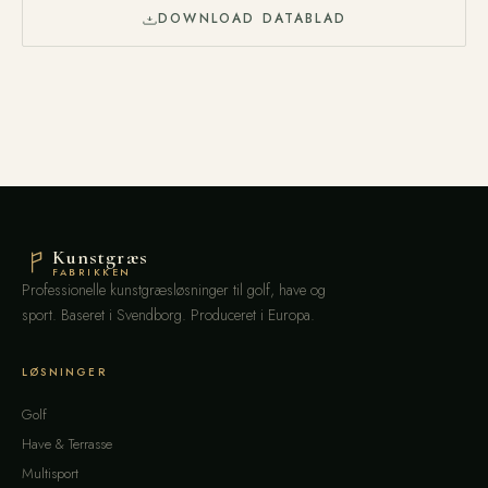
DOWNLOAD DATABLAD
Kunstgræs
FABRIKKEN
Professionelle kunstgræsløsninger til golf, have og
sport. Baseret i Svendborg. Produceret i Europa.
LØSNINGER
Golf
Have & Terrasse
Multisport