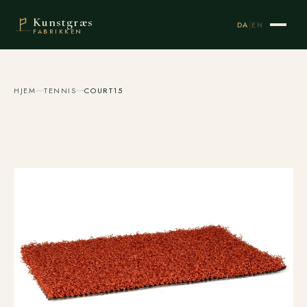
Kunstgræs
|
DA
EN
FABRIKKEN
HJEM
TENNIS
COURT15