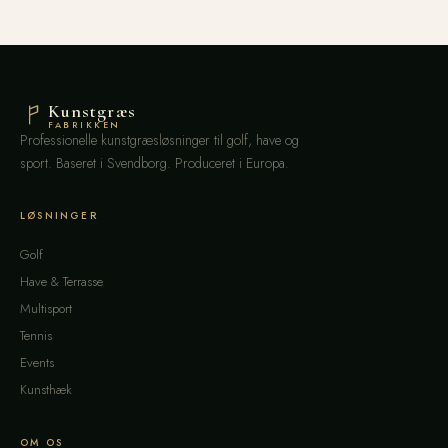
Kunstgræs
FABRIKKEN
Professionelle kunstgræsløsninger til golf, have og
sport. Baseret i Svendborg. Produceret i Europa.
LØSNINGER
Golf
Have & Terrasse
Multisport
Tennis
Events
Kunsthæk
OM OS