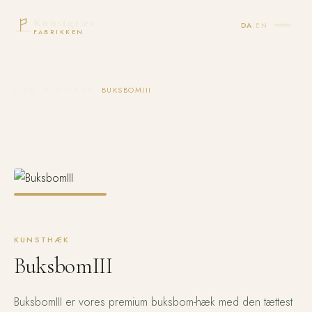
Kunstgræs
|
DA
EN
FABRIKKEN
HJEM
KUNSTHÆK
BUKSBOMIII
KUNSTHÆK
BuksbomIII
BuksbomIII er vores premium buksbom-hæk med den tættest