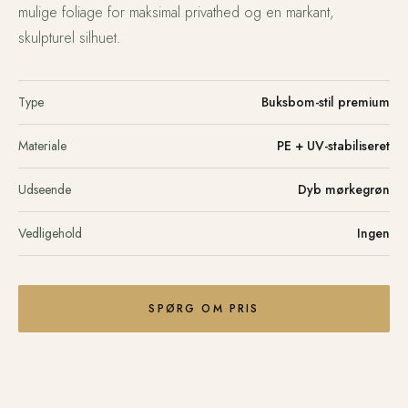
mulige foliage for maksimal privathed og en markant,
skulpturel silhuet.
Type
Buksbom-stil premium
Materiale
PE + UV-stabiliseret
Udseende
Dyb mørkegrøn
Vedligehold
Ingen
SPØRG OM PRIS