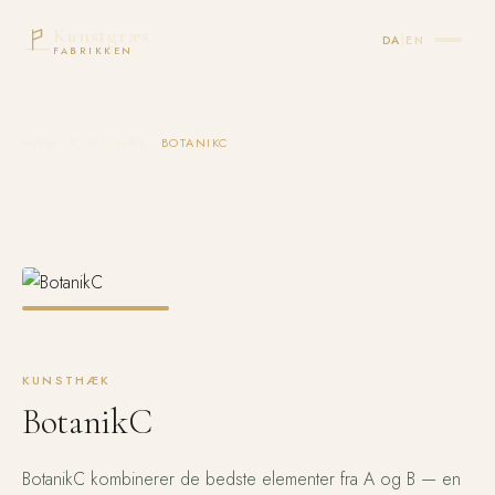
Kunstgræs
|
DA
EN
FABRIKKEN
HJEM
KUNSTHÆK
BOTANIKC
KUNSTHÆK
BotanikC
BotanikC kombinerer de bedste elementer fra A og B — en