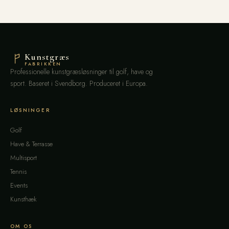
Kunstgræs
FABRIKKEN
Professionelle kunstgræsløsninger til golf, have og
sport. Baseret i Svendborg. Produceret i Europa.
LØSNINGER
Golf
Have & Terrasse
Multisport
Tennis
Events
Kunsthæk
OM OS